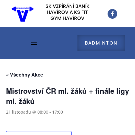
SK VZPÍRÁNÍ BANÍK
SK VZPÍRÁNÍ BANÍK
HAVÍŘOV A KS FIT
HAVÍŘOV A KS FIT
GYM HAVÍŘOV
GYM HAVÍŘOV
BADMINTON
BADMINTON
« Všechny Akce
Mistrovství ČR ml. žáků + finále ligy
ml. žáků
21 listopadu @ 08:00
-
17:00