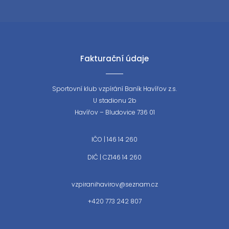
Fakturační údaje
Sportovní klub vzpírání Baník Havířov z.s.
U stadionu 2b
Havířov – Bludovice 736 01
IČO | 146 14 260
DIČ | CZ146 14 260
vzpiranihavirov@seznam.cz
+420 773 242 807