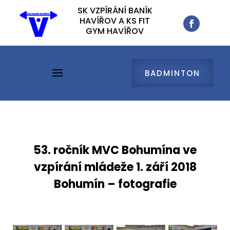
SK VZPÍRÁNÍ BANÍK
SK VZPÍRÁNÍ BANÍK
HAVÍŘOV A KS FIT
HAVÍŘOV A KS FIT
GYM HAVÍŘOV
GYM HAVÍŘOV
BADMINTON
BADMINTON
53. ročník MVC Bohumína ve
vzpírání mládeže 1. září 2018
Bohumín – fotografie