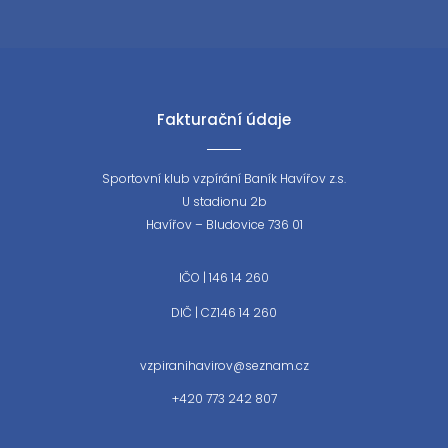
Fakturační údaje
Sportovní klub vzpírání Baník Havířov z.s.
U stadionu 2b
Havířov – Bludovice 736 01
IČO | 146 14 260
DIČ | CZ146 14 260
vzpiranihavirov@seznam.cz
+420 773 242 807