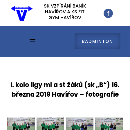
SK VZPÍRÁNÍ BANÍK
SK VZPÍRÁNÍ BANÍK
HAVÍŘOV A KS FIT
HAVÍŘOV A KS FIT
GYM HAVÍŘOV
GYM HAVÍŘOV
BADMINTON
BADMINTON
I. kolo ligy ml a st žáků (sk „B“) 16.
března 2019 Havířov – fotografie