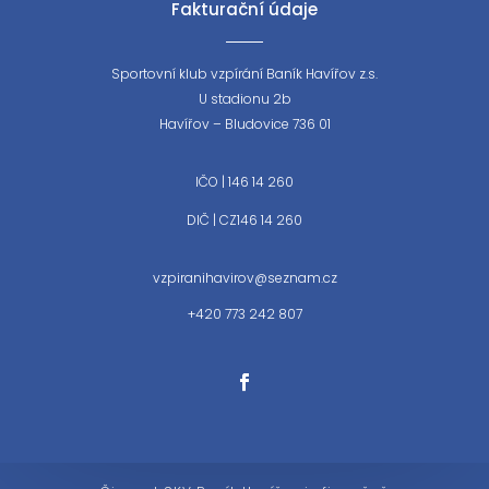
Fakturační údaje
Sportovní klub vzpírání Baník Havířov z.s.
U stadionu 2b
Havířov – Bludovice 736 01
IČO | 146 14 260
DIČ | CZ146 14 260
vzpiranihavirov@seznam.cz
+420 773 242 807