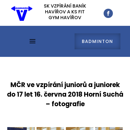
SK VZPÍRÁNÍ BANÍK
SK VZPÍRÁNÍ BANÍK
HAVÍŘOV A KS FIT
HAVÍŘOV A KS FIT
GYM HAVÍŘOV
GYM HAVÍŘOV
BADMINTON
BADMINTON
MČR ve vzpírání juniorů a juniorek
do 17 let 16. června 2018 Horní Suchá
– fotografie