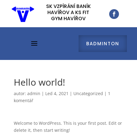
SK VZPÍRÁNÍ BANÍK
SK VZPÍRÁNÍ BANÍK
HAVÍŘOV A KS FIT
HAVÍŘOV A KS FIT
GYM HAVÍŘOV
GYM HAVÍŘOV
BADMINTON
BADMINTON
Hello world!
autor:
admin
|
Led 4, 2021
|
Uncategorized
|
1
komentář
Welcome to WordPress. This is your first post. Edit or
delete it, then start writing!