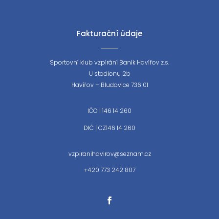
Fakturační údaje
Sportovní klub vzpírání Baník Havířov z.s.
U stadionu 2b
Havířov – Bludovice 736 01
IČO | 146 14 260
DIČ | CZ146 14 260
vzpiranihavirov@seznam.cz
+420 773 242 807